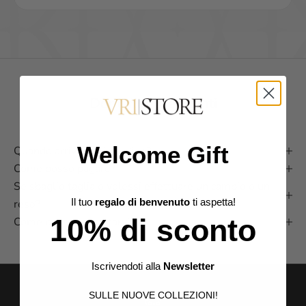
Domande frequenti
Welcome Gift
Quando arriva il mio ordine?
Come posso pagare?
Se sbaglio taglia o volessi effettuare un cambio o un
Il tuo
regalo di benvenuto
ti aspetta!
reso?
10% di sconto
Come posso contattarvi?
Iscrivendoti alla
Newsletter
SULLE NUOVE COLLEZIONI!