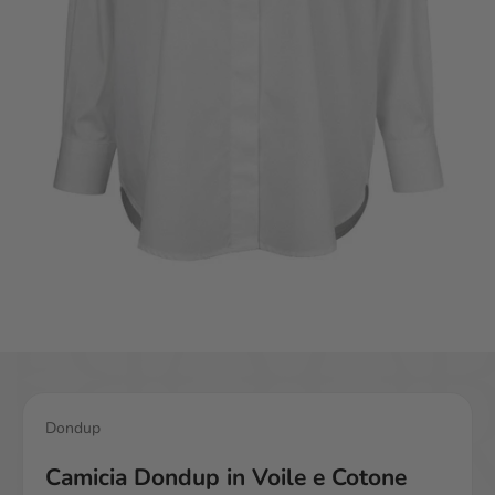
Vai all'articolo 1
Vai all'articolo 2
Dondup
Camicia Dondup in Voile e Cotone