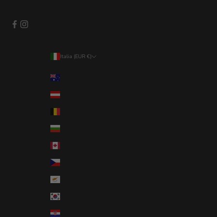
Italia (EUR €)
Paese/Area geografica
Australia (AUD $)
Austria (EUR €)
Belgio (EUR €)
Bulgaria (EUR €)
Canada (CAD $)
Cechia (CZK Kč)
Cipro (EUR €)
Corea del Sud (KRW ₩)
Croazia (EUR €)