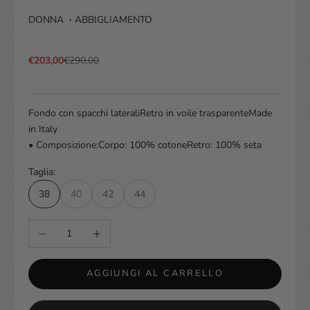
DONNA › ABBIGLIAMENTO
Prezzo scontato
Prezzo
€203,00
€290,00
Fondo con spacchi lateraliRetro in voile trasparenteMade
in Italy
• Composizione:Corpo: 100% cotoneRetro: 100% seta
Taglia:
38
40
42
44
Diminuisci quantità
Aumenta quantità
AGGIUNGI AL CARRELLO