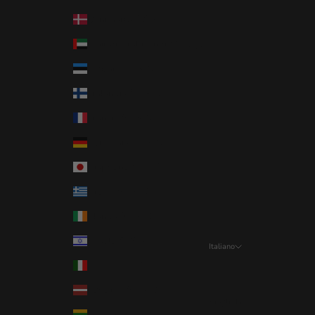
Danimarca (DKK kr.)
Emirati Arabi Uniti (AED د.إ)
Estonia (EUR €)
Finlandia (EUR €)
Francia (EUR €)
Germania (EUR €)
Giappone (JPY ¥)
Grecia (EUR €)
Irlanda (EUR €)
Israele (ILS ₪)
Italiano
Lingua
Italia (EUR €)
Italiano
Lettonia (EUR €)
English
Lituania (EUR €)