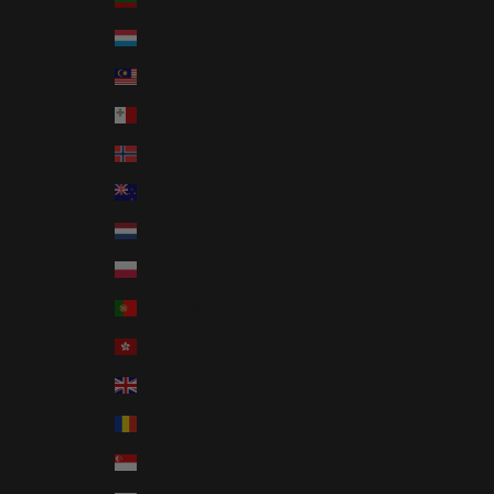
Lussemburgo (EUR €)
Malaysia (MYR RM)
Malta (EUR €)
Norvegia (EUR €)
Nuova Zelanda (NZD $)
Paesi Bassi (EUR €)
Polonia (PLN zł)
Portogallo (EUR €)
RAS di Hong Kong (HKD $)
Regno Unito (GBP £)
Romania (RON Lei)
Singapore (SGD $)