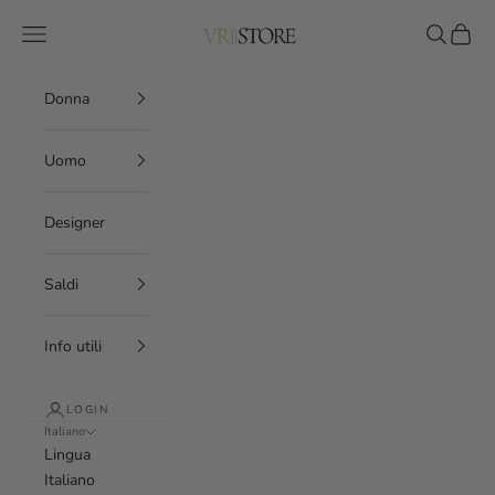
Vai al contenuto
VR1 Store
Menù
Cerca
Carrell
Donna
Uomo
Designer
Saldi
Info utili
LOGIN
Italiano
Lingua
Italiano